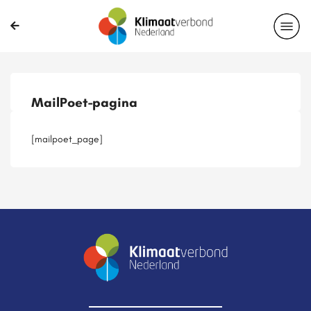
Publicaties
Magazines
Projecten
Nieuwsbrief
MailPoet-pagina
Casussen
Lid worden
[mailpoet_page]
Delen?