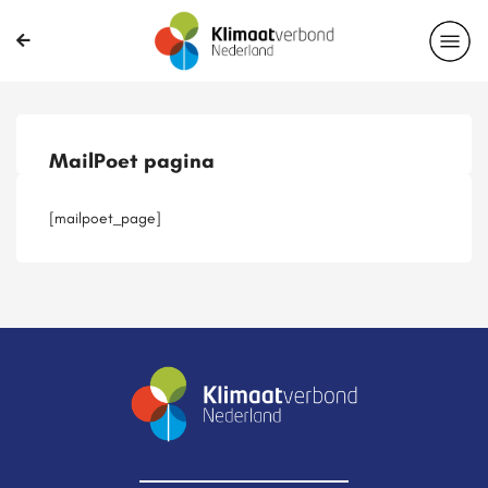
Publicaties
Magazines
Projecten
Nieuwsbrief
MailPoet pagina
Casussen
Lid worden
[mailpoet_page]
Delen?