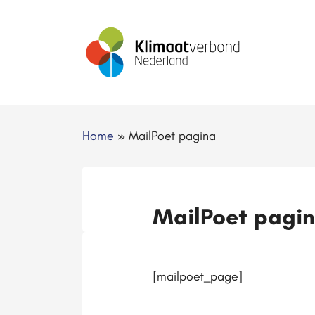
Home
»
MailPoet pagina
MailPoet pagi
[mailpoet_page]