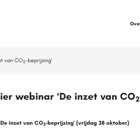
Ove
et van CO
-beprijzing’
2
er webinar ‘De inzet van CO
2
'De inzet van CO
-beprijzing' (vrijdag 28 oktober)
2