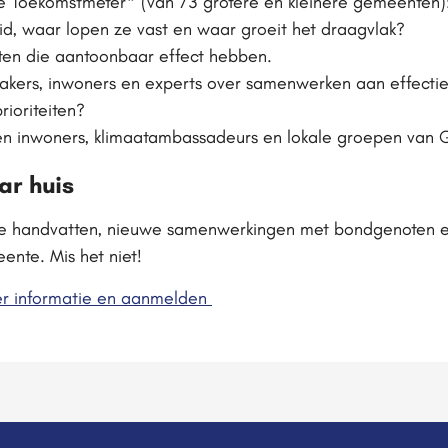
 de Toekomstmeter* (van 73 grotere en kleinere gemeente
id, waar lopen ze vast en waar groeit het draagvlak?
ten die aantoonbaar effect hebben.
kers, inwoners en experts over samenwerken aan effectief
rioriteiten?
n inwoners, klimaatambassadeurs en lokale groepen van G
ar huis
ete handvatten, nieuwe samenwerkingen met bondgenoten e
nte. Mis het niet!
r informatie en aanmelden