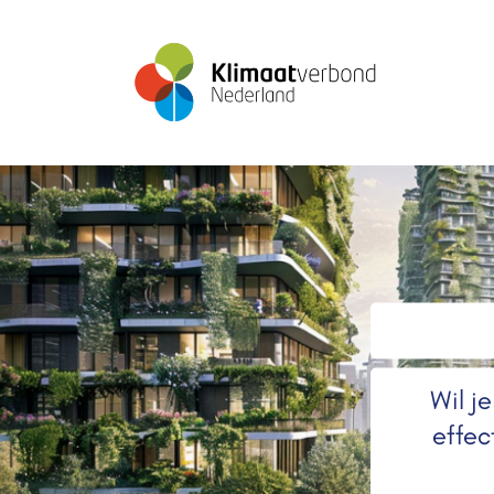
Wil j
effec