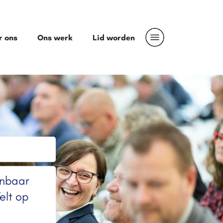
r ons
Ons werk
Lid worden
onbaar
elt op