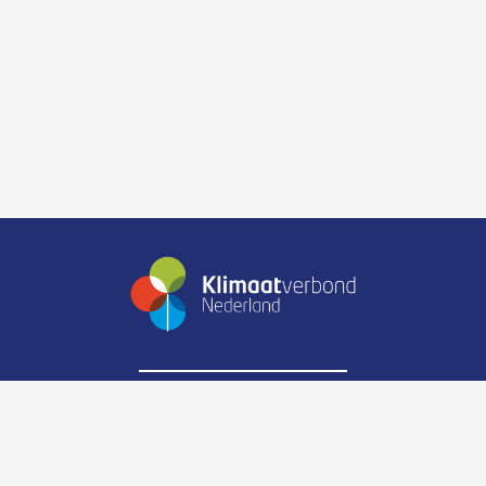
Zijpendaalseweg 6
6814CK Arnhem
Telefoonnummer:
088-0238900
E-mail:
info@klimaatverbond.nl