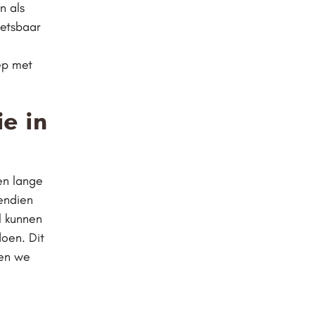
n als
wetsbaar
ep met
e in
en lange
endien
l kunnen
oen. Dit
oen we