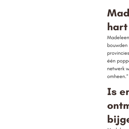
Made
hart
Madeleen:
bouwden w
provincies
één poppe
netwerk w
omheen.”
Is e
ontm
bijg