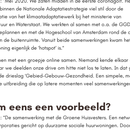
 “Mei 2020. We zaten midden in de eerste coronagolf. He
binnen de Nationale Adaptatiestrategie viel stil door de
tie van het klimaatadaptatiewerk bij het ministerie van
ctuur en Waterstaat. We werkten al samen met o.a. de GGD
tteplannen en met de Hogeschool van Amsterdam rond de 
 in de buitenruimte. Vanuit beide samenwerkingen kwam he
ing eigenlijk de ‘hotspot’ is.“
n met een groepje online samen. Niemand kende elkaar 
r we deelden onze drive om hitte niet los te laten. In dat
de drieslag ‘Gebied-Gebouw-Gezondheid. Een simpele, m
 uitbreiding die op latere momenten veel samenwerkinge
m eens een voorbeeld?
 “De samenwerking met de Groene Huisvesters. Een netw
poraties gericht op duurzame sociale huurwoningen. Do