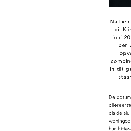
Na tien
bij K
juni 20
per 
opvo
combine
In dit 
staa
De datum 
allereers
als de sl
woningcor
hun hitte