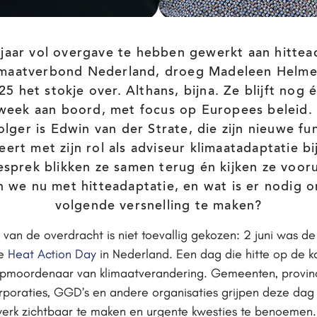
 jaar vol overgave te hebben gewerkt aan hittea
limaatverbond Nederland, droeg Madeleen Helme
25 het stokje over. Althans, bijna. Ze blijft nog
week aan boord, met focus op Europees beleid.
lger is Edwin van der Strate, die zijn nieuwe fu
ert met zijn rol als adviseur klimaatadaptatie b
gesprek blikken ze samen terug én kijken ze vooru
n we nu met hitteadaptatie, en wat is er nodig 
volgende versnelling te maken?
van de overdracht is niet toevallig gekozen: 2 juni was de
te
Heat Action Day
in Nederland. Een dag die hitte op de k
uipmoordenaar van klimaatverandering. Gemeenten, provinc
poraties, GGD’s en andere organisaties grijpen deze da
werk zichtbaar te maken en urgente kwesties te benoemen