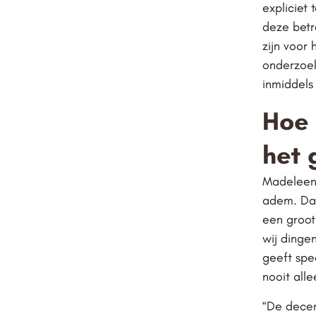
expliciet
deze betr
zijn voor
onderzoek
inmiddels
Hoe 
het 
Madeleen:
adem. Daa
een groot
wij dinge
geeft spe
nooit alle
“De decen