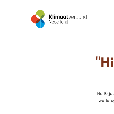
"H
Na 10 ja
we teru