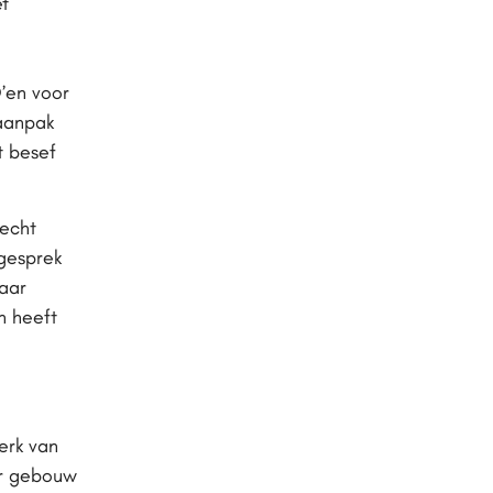
t
’en voor
aanpak
t besef
echt
 gesprek
aar
n heeft
erk van
or gebouw