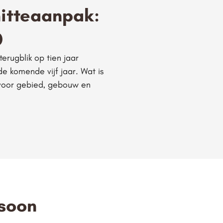
hitteaanpak:
0
erugblik op tien jaar
e komende vijf jaar. Wat is
, voor gebied, gebouw en
rsoon