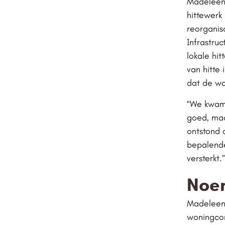
Madeleen:
hittewerk 
reorganisa
Infrastru
lokale hi
van hitte
dat de won
“We kwame
goed, maa
ontstond 
bepalende
versterkt.”
Noe
Madeleen:
woningcor