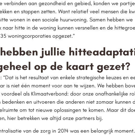
 te verbinden aan gezondheid en gebied, konden we partije
ekken en stappen zetten. Want relatief veel mensen die k
 hitte wonen in een sociale huurwoning. Samen hebben we
 naar hitte in de woning kunnen versnellen en de hittegro
 35 woningcorporaties opgezet.”
hebben jullie hitteadaptati
geheel op de kaart gezet?
 “Dat is het resultaat van enkele strategische keuzes en e
r is niet één moment voor aan te wijzen. We hebben bov
 voordeel als Klimaatverbond: door onze onafhankelijke ro
n bedenken en uitvoeren die anderen niet zomaar kunnen d
elruimte om tot nieuwe oplossingen te komen. Maar dit d
en, hier betrekken we altijd onze partners bij.
tralisatie van de zorg in 2014 was een belangrijk moment.