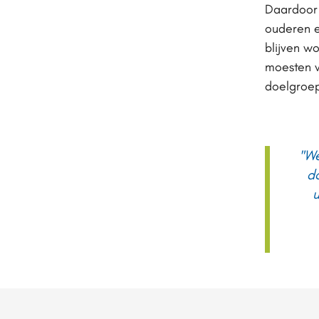
Daardoor 
ouderen e
blijven w
moesten w
doelgroep
"We
d
u