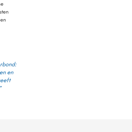
me
sten
nen
erbond:
ken en
geeft
”