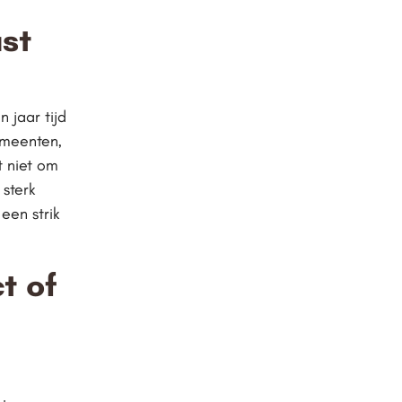
st
 jaar tijd
emeenten,
t niet om
sterk
een strik
ct of