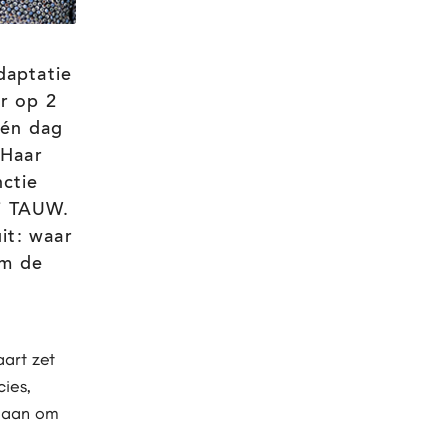
daptatie
r op 2
 één dag
 Haar
nctie
ij TAUW.
it: waar
om de
aart zet
ies,
g aan om
.