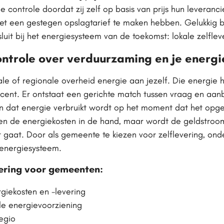
ge controle doordat zij zelf op basis van prijs hun leveranc
 met een gestegen opslagtarief te maken hebben. Gelukkig b
sluit bij het energiesysteem van de toekomst: lokale zelflev
ontrole over verduurzaming en je energi
lokale of regionale overheid energie aan jezelf. Die energie
ducent. Er ontstaat een gerichte match tussen vraag en aa
gen dat energie verbruikt wordt op het moment dat het opg
en de energiekosten in de hand, maar wordt de geldstroom
it gaat. Door als gemeente te kiezen voor zelflevering, ond
 energiesysteem.
vering voor gemeenten:
giekosten en -levering
le energievoorziening
egio