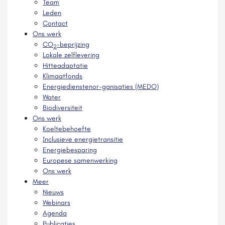
Team
Leden
Contact
Ons werk
CO
-beprijzing
2
Lokale zelflevering
Hitteadaptatie
Klimaatfonds
Energiedienstenor-ganisaties (MEDO)
Water
Biodiversiteit
Ons werk
Koeltebehoefte
Inclusieve energietransitie
Energiebesparing
Europese samenwerking
Ons werk
Meer
Nieuws
Webinars
Agenda
Publicaties