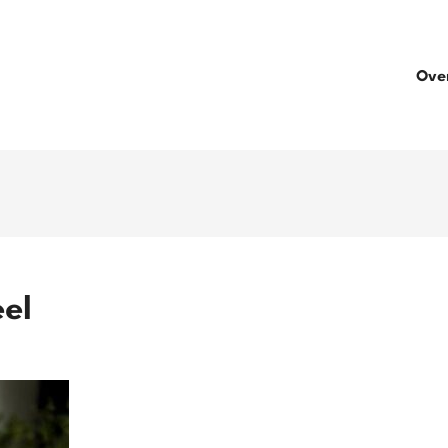
Ove
el