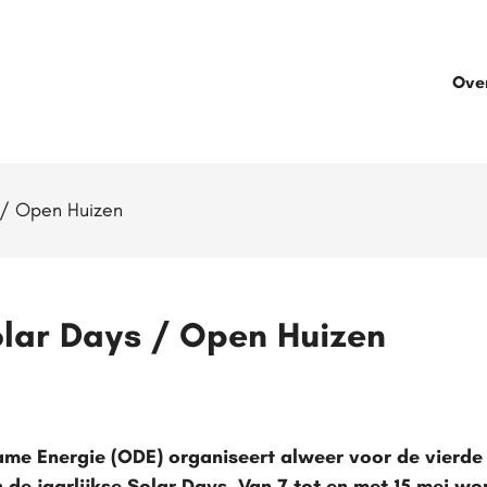
Ove
s / Open Huizen
Solar Days / Open Huizen
me Energie (ODE) organiseert alweer voor de vierde
de jaarlijkse Solar Days. Van 7 tot en met 15 mei wo