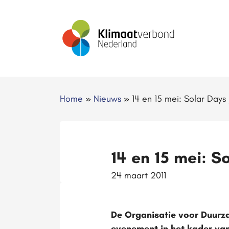
Home
»
Nieuws
»
14 en 15 mei: Solar Day
14 en 15 mei: 
24 maart 2011
De Organisatie voor Duurza
evenement in het kader van 