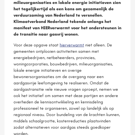
milieuorganisaties en lokale energie initiatieven zien
het tegelijkertijd als een kans om gezamenlijk de
verduurzaming van Nederland te versnellen.
Klimaatverbond Nederland tekende onlangs het
manifest van HIERverwarmt voor het ondersteunen in
de transitie naar gasvrij wonen.
Voor deze opgave staat
hierverwarmt
niet alleen. De
gemeenten ontplooien activiteiten samen met
energiebedrijven, netbeheerders, provincies,
woningcorporaties, bouwbedrijven, milieuorganisaties,
lokale energie initiatieven en overige
bewonersorganisaties om de overgang naar een
aardgasvrije leefomgeving te realiseren. Omdat de
aardgastransitie vele nieuwe vragen oproept, nemen we
ook het initiatief om samen met deze partijen en andere
overheden de kennisontwikkeling en kennisdeling
professioneel te organiseren, zowel op landelijk als op
regionaal niveau. Door bundeling van de krachten kunnen,
middels schaalgrootte, kostenreducties plaatsvinden
zodat alternatieven voor aardgas steeds goedkoper
worden.