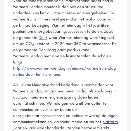
Voor de meeste leden van Klimaatverbond Nederland is
Warmetruiendag inmiddels dan ook een structureel
onderdeel van het duurzaamheids- en energiebeleid. De
warme trui is immers veel meer dan het vrolijk icoon van
de klimaatbeweging: Warmetruiendag is hét jaarlijkse
podium om energiebesparingssuccessen te delen. Zoals
de gemeente
Delft
waar Warmetruiendag wordt ingezet
om de CO
-uitstoot in 2020 met 35% te verminderen. En
2
de gemeente Den Haag gaat jaarlijks rond
Warmetruiendag met diverse lesmaterialen de scholen
langs
http://www.warmetruiendag.nl/nieuws/warmetruiendag
acties-door-het-hele-land
.
Als lid van Klimaatverbond Nederland is aanmelden voor
Warmetruiendag dit jaar niet meer nodig; als koplopers in
duurzaamheid en energiebesparing doen leden
automatisch mee. Wel nodigen we u uit om actief te
communiceren over al uw behaalde
energiebesparingssuccessen en acties; zowel op de eigen
communicatiekanalen, via social media en via het
platform
, dat elk jaar weer honderdduizenden bezoekers trekt.