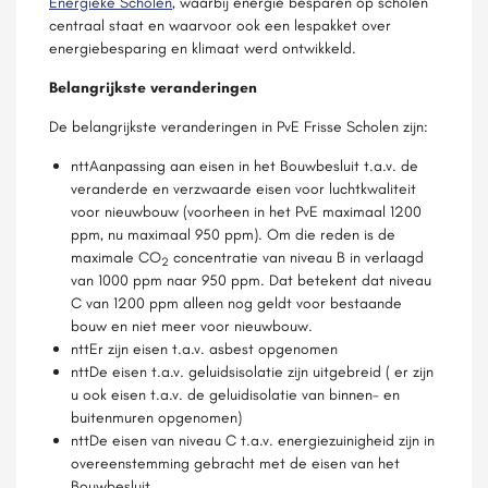
Energieke Scholen
, waarbij energie besparen op scholen
centraal staat en waarvoor ook een lespakket over
energiebesparing en klimaat werd ontwikkeld.
Belangrijkste veranderingen
De belangrijkste veranderingen in PvE Frisse Scholen zijn:
nttAanpassing aan eisen in het Bouwbesluit t.a.v. de
veranderde en verzwaarde eisen voor luchtkwaliteit
voor nieuwbouw (voorheen in het PvE maximaal 1200
ppm, nu maximaal 950 ppm). Om die reden is de
maximale CO
concentratie van niveau B in verlaagd
2
van 1000 ppm naar 950 ppm. Dat betekent dat niveau
C van 1200 ppm alleen nog geldt voor bestaande
bouw en niet meer voor nieuwbouw.
nttEr zijn eisen t.a.v. asbest opgenomen
nttDe eisen t.a.v. geluidsisolatie zijn uitgebreid ( er zijn
u ook eisen t.a.v. de geluidisolatie van binnen- en
buitenmuren opgenomen)
nttDe eisen van niveau C t.a.v. energiezuinigheid zijn in
overeenstemming gebracht met de eisen van het
Bouwbesluit.