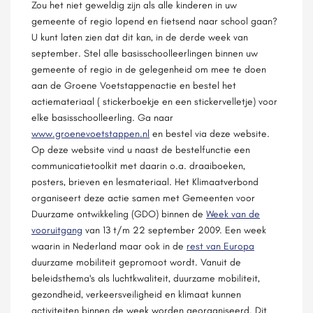
Zou het niet geweldig zijn als alle kinderen in uw
gemeente of regio lopend en fietsend naar school gaan?
U kunt laten zien dat dit kan, in de derde week van
september. Stel alle basisschoolleerlingen binnen uw
gemeente of regio in de gelegenheid om mee te doen
aan de Groene Voetstappenactie en bestel het
actiemateriaal ( stickerboekje en een stickervelletje) voor
elke basisschoolleerling. Ga naar
www.groenevoetstappen.nl
en bestel via deze website.
Op deze website vind u naast de bestelfunctie een
communicatietoolkit met daarin o.a. draaiboeken,
posters, brieven en lesmateriaal. Het Klimaatverbond
organiseert deze actie samen met Gemeenten voor
Duurzame ontwikkeling (GDO) binnen de
Week van de
vooruitgang
van 13 t/m 22 september 2009. Een week
waarin in Nederland maar ook in de
rest van Europa
duurzame mobiliteit gepromoot wordt. Vanuit de
beleidsthema's als luchtkwaliteit, duurzame mobiliteit,
gezondheid, verkeersveiligheid en klimaat kunnen
activiteiten binnen de week worden georganiseerd. Dit