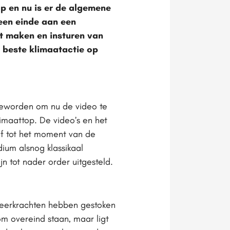
p en nu is er de algemene
 een einde aan een
t maken en insturen van
 beste klimaatactie op
 geworden om nu de video te
imaattop. De video’s en het
ef tot het moment van de
ium alsnog klassikaal
n tot nader order uitgesteld.
n leerkrachten hebben gestoken
om overeind staan, maar ligt