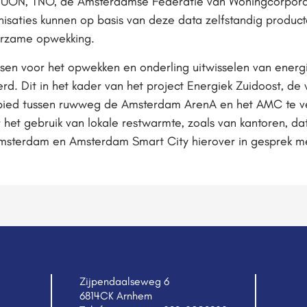
NUON, TNO, de Amsterdamse Federatie van Woningcorpor
nisaties kunnen op basis van deze data zelfstandig produc
urzame opwekking.
sen voor het opwekken en onderling uitwisselen van energ
d. Dit in het kader van het project Energiek Zuidoost, d
gebied tussen ruwweg de Amsterdam ArenA en het AMC te v
r het gebruik van lokale restwarmte, zoals van kantoren, d
msterdam en Amsterdam Smart City hierover in gesprek met
Zijpendaalseweg 6
6814CK Arnhem