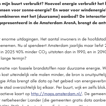
 mijn buurt verbruikt? Hoeveel energie verbruikt het 
ansen voor zonne-energie? En waar voor windenergie
combineren met het (duurzame) aanbod? De interacti
d gepresenteerd in de Amsterdam ArenA, brengt de an
 enorme uitdagingen. Het aantal inwoners in de hoofdsta
enemen. Nu al spendeert Amsterdam jaarlijks maar liefst 2
ad in 2025 40% minder CO
uitstoten dan in 1990, en in 20
2
 lange termijn?
transitie van fossiele brandstoffen naar duurzame energie. 
st uiteindelijk vele malen minder, de bron is onuitputtelij
e Atlas brengt alle data op het gebied van energieverbru
stad overzichtelijk bij elkaar. Per buurt, wijk en zelfs blok
ractieve kaart op
http://maps.amsterdam.nl/
. De gemeen
netbeheerder Liander (die gemeenten gratis data aanbied