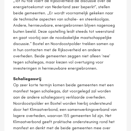
,,Tot nu toe voert de Rijksoverheid de discussie over de
energietoekomst van Nederland zeer beperkt”, stellen
beide gemeenten. ,,Er wordt voornamelijk gekeken naar
de technische aspecten van schalie- en steenkoolgas.
Andere, hernieuwbare, energiebronnen blijven nagenoeg
buiten beeld. Deze opstelling leidt steeds tot weerstand
en gaat voorbij aan de noodzakelijke maatschappelijke
discussie.” Boxtel en Noordoostpolder trekken samen op
in hun contacten met de Rijksoverheid en andere
overheden. Beide gemeenten zeggen niet alleen ‘nee’
tegen schaliegas, maar kiezen vol overtuiging voor
investeringen in hernieuwbare energiebronnen.
Schaliegasvrij
Op zeer korte termijn komen beide gemeenten met een
manifest tegen schaliegas, dat voorgelegd zal worden
aan de andere schaliegasvrij verklaarde overheden.
Noordoostpolder en Boxtel worden hierbij ondersteund
door het Klimaatverbond, een samenwerkingsverband van
lagere overheden, waarvan 155 gemeenten lid zijn. Het
Klimaatverbond geeft praktische ondersteuning rond het
manifest en denkt met de beide gemeenten mee over