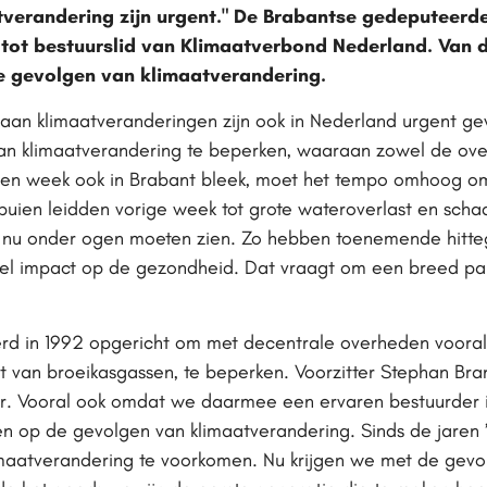
verandering zijn urgent." De Brabantse gedeputeerde
ot bestuurslid van Klimaatverbond Nederland. Van de
e gevolgen van klimaatverandering.
an klimaatveranderingen zijn ook in Nederland urgent gew
van klimaatverandering te beperken, waaraan zowel de ove
pen week ook in Brabant bleek, moet het tempo omhoog om
uien leidden vorige week tot grote wateroverlast en scha
 nu onder ogen moeten zien. Zo hebben toenemende hitteg
eel impact op de gezondheid. Dat vraagt om een breed p
rd in 1992 opgericht om met decentrale overheden vooral
t van broeikasgassen, te beperken. Voorzitter Stephan Brand
ur. Vooral ook omdat we daarmee een ervaren bestuurder 
en op de gevolgen van klimaatverandering. Sinds de jaren ’
aatverandering te voorkomen. Nu krijgen we met de gevol