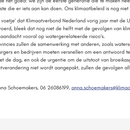
het goed: we zijn de eerste generatie die te maken hee
te die er iets aan kan doen. Ons klimaatbeleid is nog niet
r voetje’ dat Klimaatverbond Nederland vorig jaar met de U
erd, bleek dat nog niet de helft met de gevolgen van kli
 aandacht vooral op watergerelateerde risico’s.
vincies zullen de samenwerking met anderen, zoals wate
burgers en bedrijven moeten versnellen om een antwoord t
met de dag, en ook de urgentie om de uitstoot van broeikas
atverandering niet wordt aangepakt, zullen de gevolgen a
nna Schoemakers, 06 26086199,
anna.schoemakers@klimaa