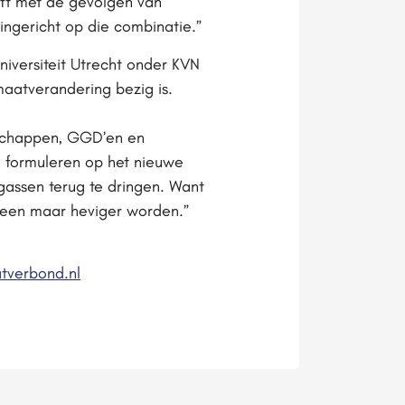
ft met de gevolgen van
 ingericht op die combinatie.”
niversiteit Utrecht onder KVN
maatverandering bezig is.
rschappen, GGD’en en
e formuleren op het nieuwe
gassen terug te dringen. Want
lleen maar heviger worden.”
tverbond.nl