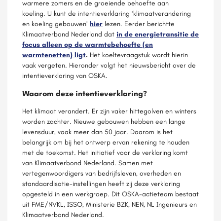
warmere zomers en de groeiende behoefte aan
koeling. U kunt de intentieverklaring ‘klimaatverandering
en koeling gebouwen’
hier
lezen. Eerder berichtte
Klimaatverbond Nederland dat
in de energietransitie de
focus alleen op de warmtebehoefte (en
warmtenetten) ligt
.
Het koeltevraagstuk wordt hierin
vaak vergeten. Hieronder volgt het nieuwsbericht over de
intentieverklaring van OSKA.
Waarom deze intentieverklaring?
Het klimaat verandert. Er zijn vaker hittegolven en winters
worden zachter. Nieuwe gebouwen hebben een lange
levensduur, vaak meer dan 50 jaar. Daarom is het
belangrijk om bij het ontwerp ervan rekening te houden
met de toekomst. Het initiatief voor de verklaring komt
van Klimaatverbond Nederland. Samen met
vertegenwoordigers van bedrijfsleven, overheden en
standaardisatie-instellingen heeft zij deze verklaring
opgesteld in een werkgroep. Dit OSKA-actieteam bestaat
uit FME/NVKL, ISSO, Ministerie BZK, NEN, NL Ingenieurs en
Klimaatverbond Nederland.