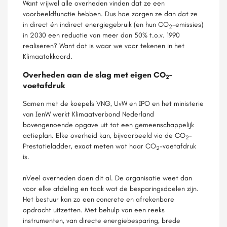
Want vrijwel alle overheden vinden dat ze een
voorbeeldfunctie hebben. Dus hoe zorgen ze dan dat ze
in direct én indirect energiegebruik (en hun CO
-emissies)
2
in 2030 een reductie van meer dan 50% t.o.v. 1990
realiseren? Want dat is waar we voor tekenen in het
Klimaatakkoord.
Overheden aan de slag met eigen CO
-
2
voetafdruk
Samen met de koepels VNG, UvW en IPO en het ministerie
van IenW werkt Klimaatverbond Nederland
bovengenoende opgave uit tot een gemeenschappelijk
actieplan. Elke overheid kan, bijvoorbeeld via de CO
-
2
Prestatieladder, exact meten wat haar CO
-voetafdruk
2
is.
nVeel overheden doen dit al. De organisatie weet dan
voor elke afdeling en taak wat de besparingsdoelen zijn.
Het bestuur kan zo een concrete en afrekenbare
opdracht uitzetten. Met behulp van een reeks
instrumenten, van directe energiebesparing, brede