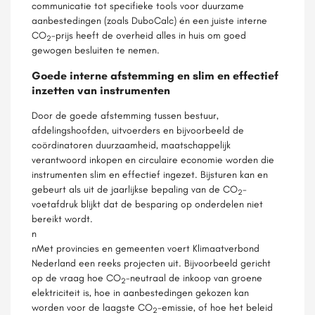
communicatie tot specifieke tools voor duurzame
aanbestedingen (zoals DuboCalc) én een juiste interne
CO
-prijs heeft de overheid alles in huis om goed
2
gewogen besluiten te nemen.
Goede interne afstemming en slim en effectief
inzetten van instrumenten
Door de goede afstemming tussen bestuur,
afdelingshoofden, uitvoerders en bijvoorbeeld de
coördinatoren duurzaamheid, maatschappelijk
verantwoord inkopen en circulaire economie worden die
instrumenten slim en effectief ingezet. Bijsturen kan en
gebeurt als uit de jaarlijkse bepaling van de CO
-
2
voetafdruk blijkt dat de besparing op onderdelen niet
bereikt wordt.
n
nMet provincies en gemeenten voert Klimaatverbond
Nederland een reeks projecten uit. Bijvoorbeeld gericht
op de vraag hoe CO
-neutraal de inkoop van groene
2
elektriciteit is, hoe in aanbestedingen gekozen kan
worden voor de laagste CO
-emissie, of hoe het beleid
2