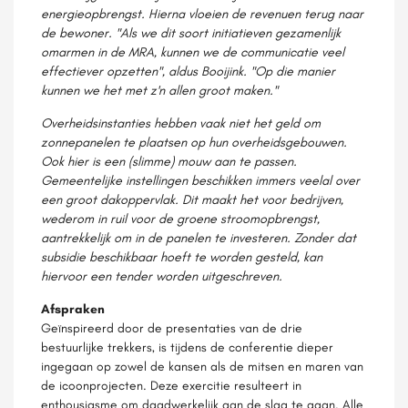
energieopbrengst. Hierna vloeien de revenuen terug naar
de bewoner. "Als we dit soort initiatieven gezamenlijk
omarmen in de MRA, kunnen we de communicatie veel
effectiever opzetten", aldus Booijink. "Op die manier
kunnen we het met z'n allen groot maken."
Overheidsinstanties hebben vaak niet het geld om
zonnepanelen te plaatsen op hun overheidsgebouwen.
Ook hier is een (slimme) mouw aan te passen.
Gemeentelijke instellingen beschikken immers veelal over
een groot dakoppervlak. Dit maakt het voor bedrijven,
wederom in ruil voor de groene stroomopbrengst,
aantrekkelijk om in de panelen te investeren. Zonder dat
subsidie beschikbaar hoeft te worden gesteld, kan
hiervoor een tender worden uitgeschreven.
Afspraken
Geïnspireerd door de presentaties van de drie
bestuurlijke trekkers, is tijdens de conferentie dieper
ingegaan op zowel de kansen als de mitsen en maren van
de icoonprojecten. Deze exercitie resulteert in
enthousiasme om daadwerkelijk aan de slag te gaan. Alle