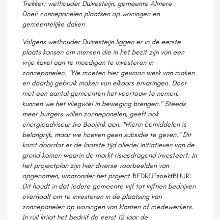
Trekker:
wethouder Duivesteijn, gemeente Almere
Doel:
zonnepanelen plaatsen op woningen en
gemeentelijke daken
Volgens wethouder Duivesteijn liggen er in de eerste
plaats kansen om mensen die in het bezit zijn van een
vrije kavel aan te moedigen te investeren in
zonnepanelen. "We moeten hier gewoon werk van maken
en daarbij gebruik maken van elkaars ervaringen. Door
met een aantal gemeenten het voortouw te nemen,
kunnen we het vliegwiel in beweging brengen." Steeds
meer burgers willen zonnepanelen, geeft ook
energieadviseur Ivo Booijink aan. "Hierin bemiddelen is
belangrijk, maar we hoeven geen subsidie te geven." Dit
komt doordat er de laatste tijd allerlei initiatieven van de
grond komen waarin de markt risicodragend investeert. In
het projectplan zijn hier diverse voorbeelden van
opgenomen, waaronder het project '
BEDRIJFzoektBUUR'
.
Dit houdt in dat iedere gemeente vijf tot vijftien bedrijven
overhaalt om te investeren in de plaatsing van
zonnepanelen op woningen van klanten of medewerkers.
In ruil krijgt het bedrijf de eerst 12 jaar de