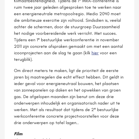
Klimaatbestendigheid. Tijdens de 1
MRA-conferentie is
ruim twee jaar geleden afgesproken toe te werken naar
een energieneutrale metropoolregio. Medio 2040 moet
die ambitieuze exercitie zijn voltooid. Sindsdien is, veelal
achter de schermen, door de stuurgroep Duurzaamheid
het nodige voorbereidende werk verricht. Met succes.
e
Tijdens een 1
bestuurlijke werkconferentie in november
2011 zijn concrete afspraken gemaakt om met een aantal
icoonprojecten aan de slag te gaan (kilk
hier
voor een
terugblik).
Om direct meters te maken, ligt de prioriteit de eerste
jaren bij maatregelen die echt effect hebben. Dit geldt in
ieder geval voor energieneutraal bouwen, het plaatsen
van zonnepanelen op daken en het opwekken van groen
gas. De afgelopen maanden zijn benut om deze drie
onderwerpen inhoudelijk en organisatorisch nader uit te
e
werken. Met als resultaat dat tijdens de 2
bestuurlijke
werkconferentie concrete projectvoorstellen voor deze
drie onderwerpen op tafel lagen..
Film