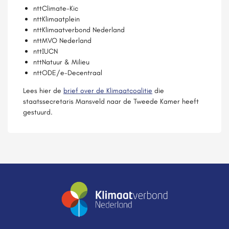
nttClimate-Kic
nttKlimaatplein
nttKlimaatverbond Nederland
nttMVO Nederland
nttIUCN
nttNatuur & Milieu
nttODE/e-Decentraal
Lees hier de
brief over de Klimaatcoalitie
die
staatssecretaris Mansveld naar de Tweede Kamer heeft
gestuurd.