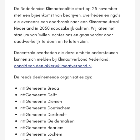
De Nederlandse Klimaatcoalitie start op 25 november
met een bijeenkomst van bedrijven, overheden en ngo’s
die eveneens een doorbraak naar een Klimaatneutraal
Nederland in 2050 noodzakelijk achten. Wij laten het
stadium van ‘willen’ achter ons en gaan verder door
daadwerkelijk te doen en te laten zien.
Decentrale overheden die deze ambitie ondersteunen
kunnen zich melden bij Klimaatverbond Nederland:
donald.van.den.akker@klimaatverbond.nl
.
De reeds deelnemende organisaties zijn:
nttGemeente Breda
nttGemeente Delft
nttGemeente Diemen
nttGemeente Doetinchem
nttGemeente Dordrecht
nttGemeente Geldermalsen
nttGemeente Haarlem
nttGemeente Lochem