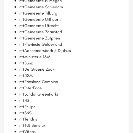
nttGemeente Nijmegen
nttGemeente Schiedam
nttGemeente Tilburg
nttGemeente Uithoorn
nttGemeente Utrecht
nttGemeente Zaanstad
nttGemeente Zutphen
nttProvincie Gelderland
nttAannemersbedrijf Dijkhuis
nttMinisterie I&M
nttBunzl
nttDe Groene Zaak
nttDSM
nttFriesland Campina
nttInterFace
nttLandal GreenParks
nttNS
nttPhilips
nttSNS
nttTendris
nttTUI Benelux
nttVitens