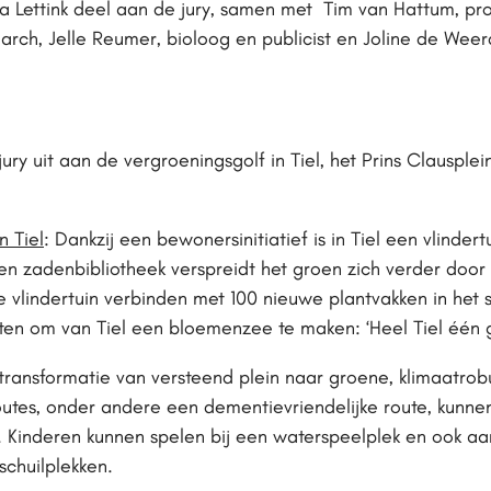
ra Lettink deel aan de jury, samen met Tim van Hattum, p
rch, Jelle Reumer, bioloog en publicist en Joline de Weerd
y uit aan de vergroeningsgolf in Tiel, het Prins Clausplein
n Tiel
: Dankzij een bewonersinitiatief is in Tiel een vlind
en zadenbibliotheek verspreidt het groen zich verder doo
lindertuin verbinden met 100 nieuwe plantvakken in het s
n om van Tiel een bloemenzee te maken: ‘Heel Tiel één gr
 transformatie van versteend plein naar groene, klimaatrob
routes, onder andere een dementievriendelijke route, kunne
 Kinderen kunnen spelen bij een waterspeelplek en ook aa
schuilplekken.