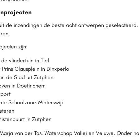
onprojecten
 uit de inzendingen de beste acht ontwerpen geselecteerd. 
eren.
ecten zijn:
e vlindertuin in Tiel
Prins Clausplein in Dinxperlo
 in de Stad uit Zutphen
aven in Doetinchem
voort
mte Schoolzone Winterswijk
eteren
istenbuurt in Zutphen
s Marja van der Tas, Waterschap Vallei en Veluwe. Onder 