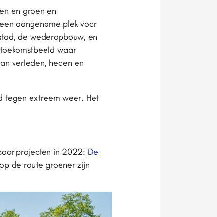
men en groen en
jn een aangename plek voor
enstad, de wederopbouw, en
n toekomstbeeld waar
van verleden, heden en
and tegen extreem weer. Het
.
coonprojecten in 2022:
De
 op de route groener zijn