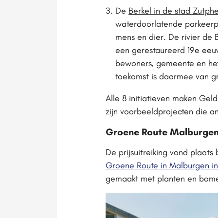
De
Berkel in de stad Zutph
waterdoorlatende parkeerpl
mens en dier. De rivier de
een gerestaureerd 19e eeuw
bewoners, gemeente en het
toekomst is daarmee van g
Alle 8 initiatieven maken Gel
zijn voorbeeldprojecten die a
Groene Route Malburge
De prijsuitreiking vond plaats 
Groene Route in Malburgen i
gemaakt met planten en bome