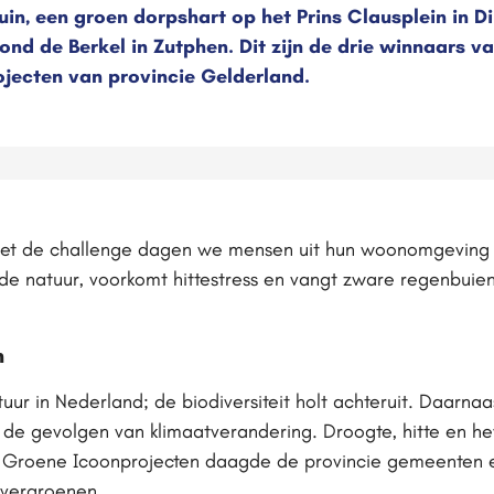
tuin, een groen dorpshart op het Prins Clausplein in 
rond de Berkel in Zutphen. Dit zijn de drie winnaars v
jecten van provincie Gelderland.
‘Met de challenge dagen we mensen uit hun woonomgeving
 de natuur, voorkomt hittestress en vangt zware regenbuie
n
uur in Nederland; de biodiversiteit holt achteruit. Daarn
 de gevolgen van klimaatverandering. Droogte, hitte en h
e Groene Icoonprojecten daagde de provincie gemeenten e
e vergroenen.