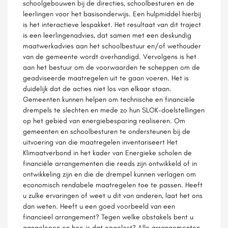
schoolgebouwen bij de directies, schoolbesturen en de
leerlingen voor het basisonderwijs. Een hulpmiddel hierbij
is het interactieve lespakket. Het resultaat van dit traject
is een leerlingenadvies, dat samen met een deskundig
maatwerkadvies aan het schoolbestuur en/of wethouder
van de gemeente wordt overhandigd. Vervolgens is het
aan het bestuur om de voorwaarden te scheppen om de
geadviseerde maatregelen uit te gaan voeren. Het is
duidelijk dat de acties niet los van elkaar staan.
Gemeenten kunnen helpen om technische en financiële
drempels te slechten en mede zo hun SLOK-doelstellingen
op het gebied van energiebesparing realiseren. Om
gemeenten en schoolbesturen te ondersteunen bij de
uitvoering van die maatregelen inventariseert Het
Klimaatverbond in het kader van Energieke scholen de
financiële arrangementen die reeds zijn ontwikkeld of in
ontwikkeling zijn en die de drempel kunnen verlagen om
economisch rendabele maatregelen toe te passen. Heeft
u zulke ervaringen of weet u dit van anderen, laat het ons
dan weten. Heeft u een goed voorbeeld van een
financieel arrangement? Tegen welke obstakels bent u
aangelopen en hoe is dat opgelost? Alle arrangementen