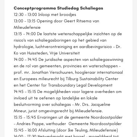
Conceptprogramma Studiedag Schaliegas
12:30 – 13:00 Inloop met broodjes
13:00 – 13:15 Opening door Geert Ritsema van
Milieudefensie
13:15 – 14:00 De laatste wetenschappelijke inzichten op de
risico's van schaliegasboringen op het gebied van
hydrologie, luchtverontreiniging en aardbevingsrisico – Dr.
Ko van Huissteden, Vrije Universiteit
14:00 – 14:45 De juridische aspecten van schaliegaswinning
en de rol van gemeenten, provincies en waterschappen –
prof. mr. Jonathan Verschuuren, hoogleraar internationaal
en Europees milieurecht bij Tilburg Sustainability Center
en het Center for Transboundary Legal Development
14:45 – 15:15 De mogelijkheden voor lagere overheden om
invloed uit te oefenen op landelijke en lokale
besluitvorming over schaliegas – Mr. Drs. Jacqueline
Mineur, jurist omgevingsrecht bij Milieudefensie.
15:15 – 15:45 Ervaringen uit de gemeente Noordoostpolder
– Andries Poppe, wethouder Gemeente Noordoostpolder
15:45 – 16:00 Afsluiting (door Ike Teuling, Milieudefensie)
16:00 – 17:30 Netwerkmarkt met borrel – mogelijkheid tot