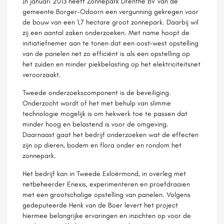
In januari 2013 heeft Zonnepark Drenthe BV van de
gemeente Borger-Odoorn een vergunning gekregen voor
de bouw van een 1,7 hectare groot zonnepark. Daarbij wil
zij een aantal zaken onderzoeken. Met name hoopt de
initiatiefnemer aan te tonen dat een oost-west opstelling
van de panelen net zo efficiënt is als een opstelling op
het zuiden en minder piekbelasting op het elektriciteitsnet
veroorzaakt.
Tweede onderzoekscomponent is de beveiliging.
Onderzocht wordt of het met behulp van slimme
technologie mogelijk is om hekwerk toe te passen dat
minder hoog en belastend is voor de omgeving.
Daarnaast gaat het bedrijf onderzoeken wat de effecten
zijn op dieren, bodem en flora onder en rondom het
zonnepark.
Het bedrijf kan in Tweede Exloërmond, in overleg met
netbeheerder Enexis, experimenteren en proefdraaien
met een grootschalige opstelling van panelen. Volgens
gedeputeerde Henk van de Boer levert het project
hiermee belangrijke ervaringen en inzichten op voor de