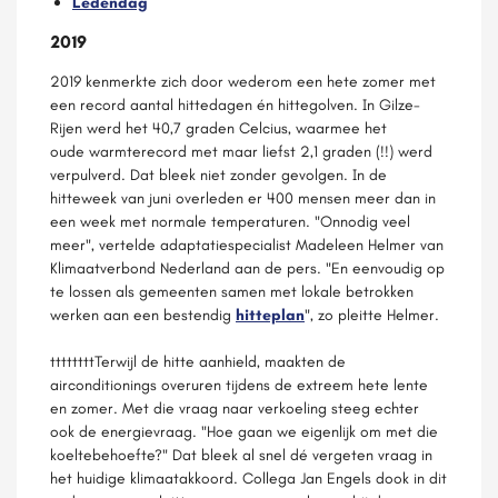
Ledendag
2019
2019 kenmerkte zich door wederom een hete zomer met
een record aantal hittedagen én hittegolven. In Gilze-
Rijen werd het 40,7 graden Celcius, waarmee het
oude warmterecord met maar liefst 2,1 graden (!!) werd
verpulverd. Dat bleek niet zonder gevolgen. In de
hitteweek van juni overleden er 400 mensen meer dan in
een week met normale temperaturen. "Onnodig veel
meer", vertelde adaptatiespecialist Madeleen Helmer van
Klimaatverbond Nederland aan de pers. "En eenvoudig op
te lossen als gemeenten samen met lokale betrokken
werken aan een bestendig
hitteplan
", zo pleitte Helmer.
ttttttttTerwijl de hitte aanhield, maakten de
airconditionings overuren tijdens de extreem hete lente
en zomer. Met die vraag naar verkoeling steeg echter
ook de energievraag. "Hoe gaan we eigenlijk om met die
koeltebehoefte?" Dat bleek al snel dé vergeten vraag in
het huidige klimaatakkoord. Collega Jan Engels dook in dit