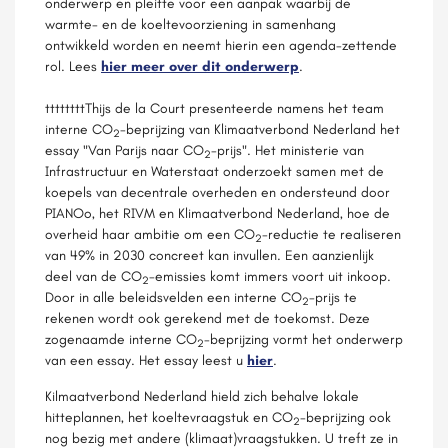
onderwerp en pleitte voor een aanpak waarbij de
warmte- en de koeltevoorziening in samenhang
ontwikkeld worden en neemt hierin een agenda-zettende
rol. Lees
hier meer over dit onderwerp
.
ttttttttThijs de la Court presenteerde namens het team
interne CO
-beprijzing van Klimaatverbond Nederland het
2
essay "Van Parijs naar CO
-prijs". Het ministerie van
2
Infrastructuur en Waterstaat onderzoekt samen met de
koepels van decentrale overheden en ondersteund door
PIANOo, het RIVM en Klimaatverbond Nederland, hoe de
overheid haar ambitie om een CO
-reductie te realiseren
2
van 49% in 2030 concreet kan invullen. Een aanzienlijk
deel van de CO
-emissies komt immers voort uit inkoop.
2
Door in alle beleidsvelden een interne CO
-prijs te
2
rekenen wordt ook gerekend met de toekomst. Deze
zogenaamde interne CO
-beprijzing vormt het onderwerp
2
van een essay. Het essay leest u
hier
.
Kilmaatverbond Nederland hield zich behalve lokale
hitteplannen, het koeltevraagstuk en CO
-beprijzing ook
2
nog bezig met andere (klimaat)vraagstukken. U treft ze in