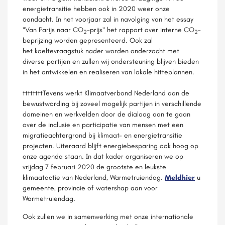
energietransitie hebben ook in 2020 weer onze
aandacht. In het voorjaar zal in navolging van het essay
"Van Parijs naar CO
-prijs" het rapport over interne CO
-
2
2
beprijzing worden gepresenteerd. Ook zal
het koeltevraagstuk nader worden onderzocht met
diverse partijen en zullen wij ondersteuning blijven bieden
in het ontwikkelen en realiseren van lokale hitteplannen.
ttttttttTevens werkt Klimaatverbond Nederland aan de
bewustwording bij zoveel mogelijk partijen in verschillende
domeinen en werkvelden door de dialoog aan te gaan
over de inclusie en participatie van mensen met een
migratieachtergrond bij klimaat- en energietransitie
projecten. Uiteraard blijft energiebesparing ook hoog op
onze agenda staan. In dat kader organiseren we op
vrijdag 7 februari 2020 de grootste en leukste
klimaatactie van Nederland, Warmetruiendag.
Meld
hier
u
gemeente, provincie of watershap aan voor
Warmetruiendag.
Ook zullen we in samenwerking met onze internationale