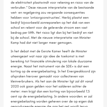
de elektriciteit plaatsvindt voor rekening en risico van de
verbruiker." Deze nieuwe interpretatie van de bestaande
wet- en regelgeving zou vergaande consequenties
hebben voor 'ontzorgconstructies'. Hierbij plaatst een
bedrijf bijvoorbeeld zonnepanelen op het dak van een
school en rekent voor de geleverde stroom een vast
bedrag per kWh. Het risico ligt dan bij het bedrijf en niet
bij de school. Met de nieuwe interpretatie van Minister
Kamp had dat niet langer meer gemogen.
In het debat met de Eerste Kamer heeft de Minister
uiteengezet wat naar zijn idee de toekomst is met
bereiking tot financiële stimulering van lokale duurzame
energie. Naast het instrument van de SDE+ is dat een
korting op de energiebelasting. In het Energieakkoord zijn
afspraken hierover gemaakt voor collectieven van
kleinverbruikers. Als het aan de Minister ligt zal dit vanaf
2020 ook gaan gelden voor het salderen achter de
meter: men krijgt dan een korting van bijvoorbeeld 7,5
cent op de energiebelasting. In andere woorden: er zal
energiebelasting worden geheven over de op eigen dak
geproduceerde energie die aan het net wordt terug