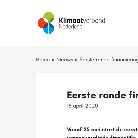
Home
»
Nieuws
»
Eerste ronde financieri
Eerste ronde f
15 april 2020
Vanaf 25 mei start de eerst
vereenvoudigde financiële 