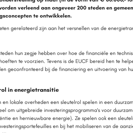
 worden verleend aan ongeveer 200 steden en gemeent
ingsconcepten te ontwikkelen.
ten gerelateerd zijn aan het versnellen van de energietra
teden hun zegje hebben over hoe de financiële en techni
oeften te voorzien. Tevens is de EUCF bereid hen te help
 geconfronteerd bij de financiering en uitvoering van h
ol in energietransitie
en lokale overheden een sleutelrol spelen in een duurzam
el om uitgebreide investeringsprogramma's voor duurzame 
iëntie en hernieuwbare energie). Ze spelen ook een sleutel
nvesteringsportefeuilles en bij het mobiliseren van de aanzi