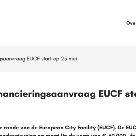
Ove
ngsaanvraag EUCF start op 25 mei
inancieringsaanvraag EUCF st
e ronde van de European City Facility (EUCF). De EUCF
ondersteuning op maat (in de vorm van € 60.000,- fo