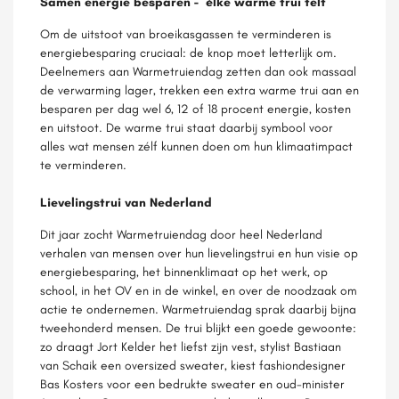
Samen energie besparen - élke warme trui telt
Om de uitstoot van broeikasgassen te verminderen is
energiebesparing cruciaal: de knop moet letterlijk om.
Deelnemers aan Warmetruiendag zetten dan ook massaal
de verwarming lager, trekken een extra warme trui aan en
besparen per dag wel 6, 12 of 18 procent energie, kosten
en uitstoot. De warme trui staat daarbij symbool voor
alles wat mensen zélf kunnen doen om hun klimaatimpact
te verminderen.
Lievelingstrui van Nederland
Dit jaar zocht Warmetruiendag door heel Nederland
verhalen van mensen over hun lievelingstrui en hun visie op
energiebesparing, het binnenklimaat op het werk, op
school, in het OV en in de winkel, en over de noodzaak om
actie te ondernemen. Warmetruiendag sprak daarbij bijna
tweehonderd mensen. De trui blijkt een goede gewoonte:
zo draagt Jort Kelder het liefst zijn vest, stylist Bastiaan
van Schaik een oversized sweater, kiest fashiondesigner
Bas Kosters voor een bedrukte sweater en oud-minister