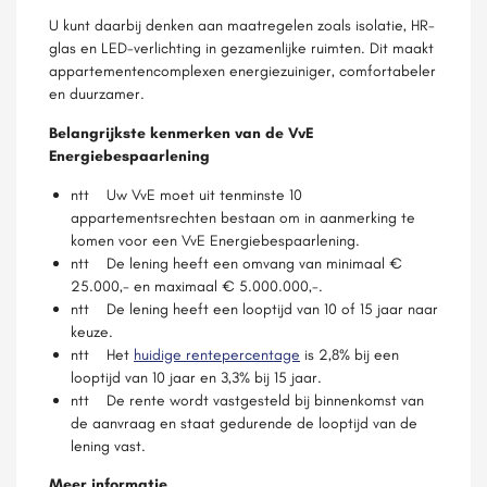
U kunt daarbij denken aan maatregelen zoals isolatie, HR-
glas en LED-verlichting in gezamenlijke ruimten. Dit maakt
appartementencomplexen energiezuiniger, comfortabeler
en duurzamer.
Belangrijkste kenmerken van de VvE
Energiebespaarlening
ntt Uw VvE moet uit tenminste 10
appartementsrechten bestaan om in aanmerking te
komen voor een VvE Energiebespaarlening.
ntt De lening heeft een omvang van minimaal €
25.000,- en maximaal € 5.000.000,-.
ntt De lening heeft een looptijd van 10 of 15 jaar naar
keuze.
ntt Het
huidige rentepercentage
is 2,8% bij een
looptijd van 10 jaar en 3,3% bij 15 jaar.
ntt De rente wordt vastgesteld bij binnenkomst van
de aanvraag en staat gedurende de looptijd van de
lening vast.
Meer informatie