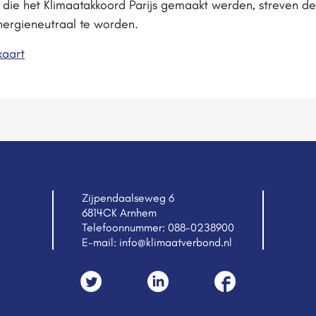
n die het Klimaatakkoord Parijs gemaakt werden, streven 
energieneutraal te worden.
kaart
Zijpendaalseweg 6
6814CK Arnhem
Telefoonnummer:
088-0238900
E-mail:
info@klimaatverbond.nl