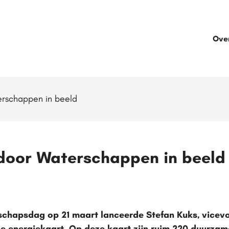
Ove
rschappen in beeld
door Waterschappen in beeld
rschapsdag op 21 maart lanceerde Stefan Kuks, vicevo
e energiekaart. Op deze kaart zijn ruim 220 duurzam