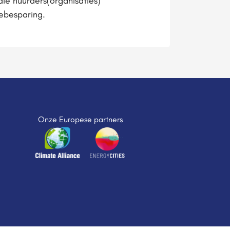
die huurders(organisaties)
ebesparing.
Onze Europese partners