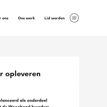
r ons
Ons werk
Lid worden
r opleveren
elanceerd als onderdeel
kt de Woonbond huurders