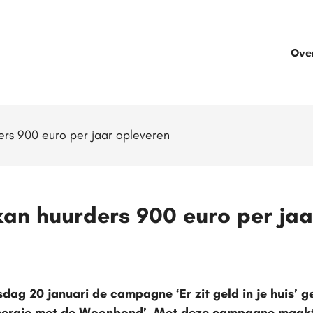
Ove
ers 900 euro per jaar opleveren
kan huurders 900 euro per jaa
ag 20 januari de campagne ‘Er zit geld in je huis’ g
 energie met de Woonbond’. Met deze campagne maa