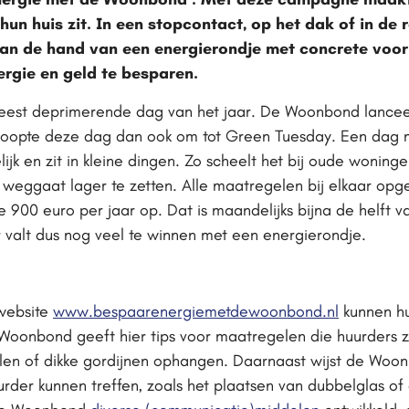
hun huis zit. In een stopcontact, op het dak of in de
Aan de hand van een energierondje met concrete voor
gie en geld te besparen.
 meest deprimerende dag van het jaar. De Woonbond lanc
oopte deze dag dan ook om tot Green Tuesday. Een dag 
jk en zit in kleine dingen. Zo scheelt het bij oude woninge
e weggaat lager te zetten. Alle maatregelen bij elkaar opg
e 900 euro per jaar op. Dat is maandelijks bijna de helft
r valt dus nog veel te winnen met een energierondje.
website
www.bespaarenergiemetdewoonbond.nl
kunnen hu
oonbond geeft hier tips voor maatregelen die huurders ze
halen of dikke gordijnen ophangen. Daarnaast wijst de Wo
der kunnen treffen, zoals het plaatsen van dubbelglas of d