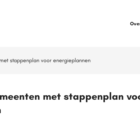
Ove
 met stappenplan voor energieplannen
emeenten met stappenplan vo
n