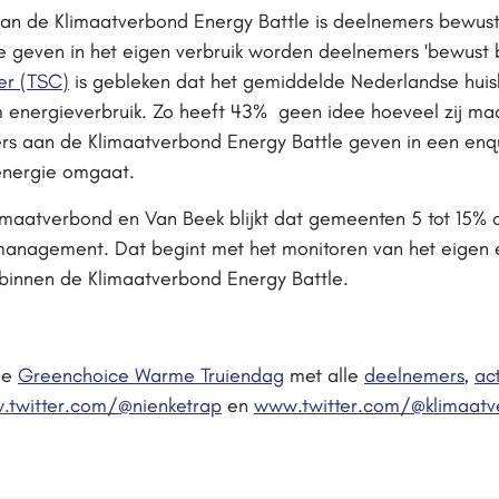
van de Klimaatverbond Energy Battle is deelnemers bewus
te geven in het eigen verbruik worden deelnemers 'bewust
ter (TSC)
is gebleken dat het gemiddelde Nederlandse hui
 energieverbruik. Zo heeft 43% geen idee hoeveel zij maa
rs aan de Klimaatverbond Energy Battle geven in een en
energie omgaat.
Klimaatverbond en Van Beek blijkt dat gemeenten 5 tot 15%
nagement. Dat begint met het monitoren van het eigen en
 binnen de Klimaatverbond Energy Battle.
de
Greenchoice Warme Truiendag
met alle
deelnemers
,
ac
twitter.com/@nienketrap
en
www.twitter.com/@klimaatv