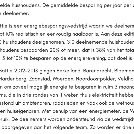
delde huishoudens. De gemiddelde besparing per jaar pe
r deelnemer.
tle is een energiebesparingswedstrijd waarin we deelnem
t 10% realistisch en eenvoudig haalbaar is. Aan deze edi
0 huishoudens deelgenomen. 310 deelnemende huishoudens
ishoudens bespaarden 20% of meer, dat is 38% van het tota
m 5 tot 10% te besparen op de energierekening, dat doel is
Battle 2012-2013 gingen Berkelland, Barendrecht, Bloeme
Hardenberg, Zaanstad, Woerden, Noordoostpolder, Veldho
aan om zoveel mogelijk energie te besparen in ruim 3 maan
s, die in drie rondes van 4 weken thuis elektriciteit heb
 bestond uit ambtenaren, raadsleden en vaak ook de wethou
en huiseigenaren. Met behulp van een energiemeter, de Wa
rbruik. De deelnemers worden ondersteund via de wedstrijd
rs doorgegeven aan het volgende team. Zo worden er drie 