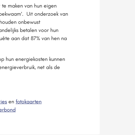
t te maken van hun eigen
 bekwaam'. Uit onderzoek van
shouden onbewust
ndelijks betalen voor hun
quête aan dat 87% van hen na
 op hun energiekosten kunnen
ergieverbruik, net als de
ties
en
fotokaarten
erbond