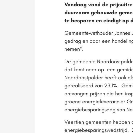
Vandaag vond de prijsuitre
duurzaam gebouwde gemeent
te besparen en eindigt op 
Gemeentewethouder Jannes Jan
gedrag en daar een handeling
nemen".
De gemeente Noordoostpolder 
dat komt neer op een gemidd
Noordoostpolder heeft ook al
gerealiseerd van 23,1%. Geme
ontvangen prijzen die hen in
groene energieleverancier Gre
energiebesparingsdag van Ne
Veertien gemeenten hebben d
energiebesparingswedstrijd. Zi