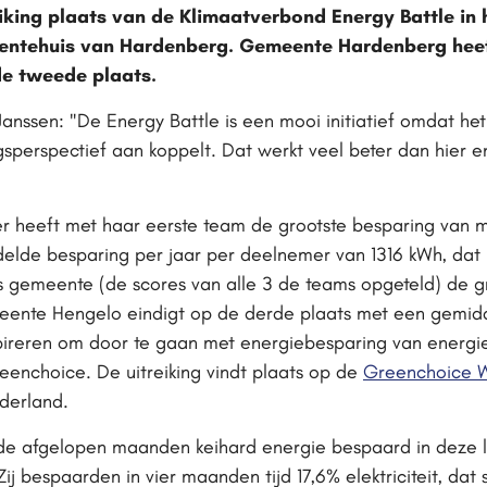
iking plaats van de Klimaatverbond Energy Battle in
ehuis van Hardenberg. Gemeente Hardenberg heeft 
de tweede plaats.
ssen: "De Energy Battle is een mooi initiatief omdat het
sperspectief aan koppelt. Dat werkt veel beter dan hier 
heeft met haar eerste team de grootste besparing van ma
elde besparing per jaar per deelnemer van 1316 kWh, dat
s gemeente (de scores van alle 3 de teams opgeteld) de 
ente Hengelo eindigt op de derde plaats met een gemidde
spireren om door te gaan met energiebesparing van energie
enchoice. De uitreiking vindt plaats op de
Greenchoice 
derland.
e afgelopen maanden keihard energie bespaard in deze l
j bespaarden in vier maanden tijd 17,6% elektriciteit, dat s