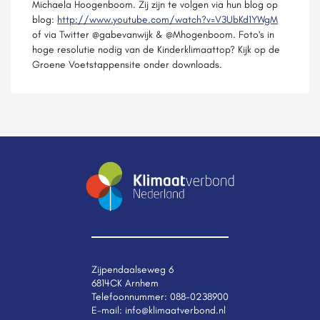
Michaela Hoogenboom. Zij zijn te volgen via hun blog op
blog:
http://www.youtube.com/watch?v=V3UbKd1YWgM
of via Twitter @gabevanwijk & @Mhogenboom. Foto's in
hoge resolutie nodig van de Kinderklimaattop? Kijk op de
Groene Voetstappensite onder downloads.
Zijpendaalseweg 6
6814CK Arnhem
Telefoonnummer:
088-0238900
E-mail:
info@klimaatverbond.nl