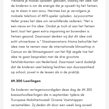
'Fietsend je mobiel opladen' gekozen, waarbij het idee van
de kinderen is om de energie die je opwekt bij het fietsen,
op te slaan in een accu. Hiermee kan je vervolgens je
mobiele telefoon of MP3-speler opladen. Juryvoorzitter
Heller prees het idee om verschillende redenen: "Het is
een nieuw en fris idee. Omdat je toch al aan het fietsen
bent, kost het geen extra inspanning en bovendien is
fietsen gezond. Daarnaast denken wij dat dit idee ook
echt uitvoerbaar is." Staatssecretaris Atsma beloofde het
idee mee te nemen naar de internationale klimaattop in
Cancun en de klimaatgezant van het Rijk zegde toe het
idee te gaan bespreken met de drie grootste
fietsfabrikanten van Nederland. Daarnaast werd duidelijk
dat de kinderen veel belang hechten aan duurzaamheid
op school, zowel in de lessen als in de praktijk.
64.300 Leerlingen
De kinderen vertegenwoordigden deze dag de 64.300
basisschoolleerlingen die in september tijdens de
'Europese Mobiliteitsweek' Groene Voetstappen
verzamelden. Zij deden dit door een week lang zoveel