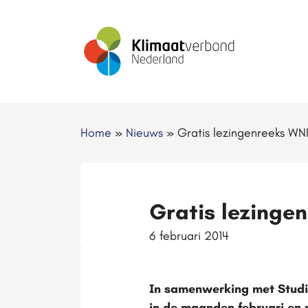
Home
»
Nieuws
»
Gratis lezingenreeks WNF
Gratis lezingen
6 februari 2014
In samenwerking met Studiu
in de maanden februari en