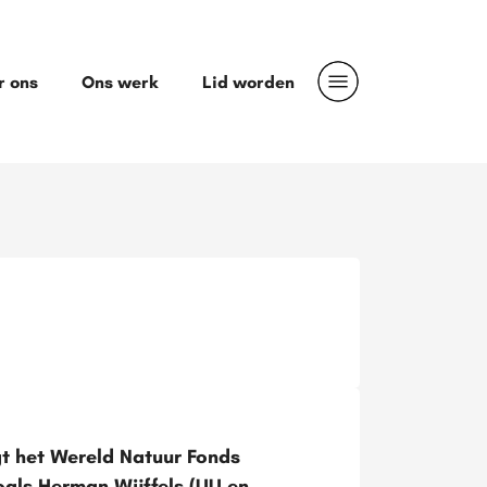
r ons
Ons werk
Lid worden
gt het Wereld Natuur Fonds
als Herman Wijffels (UU en