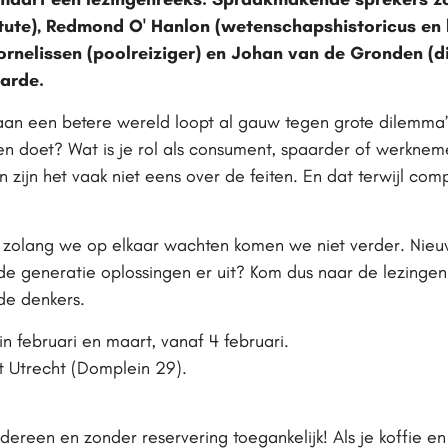
titute), Redmond O' Hanlon (wetenschapshistoricus en
rnelissen (poolreiziger) en Johan van de Gronden (d
arde.
aan een betere wereld loopt al gauw tegen grote dilemma’
n doet? Wat is je rol als consument, spaarder of werkneme
 zijn het vaak niet eens over de feiten. En dat terwijl co
r zolang we op elkaar wachten komen we niet verder. Ni
nde generatie oplossingen er uit? Kom dus naar de lezinge
de denkers.
 februari en maart, vanaf 4 februari.
t Utrecht (Domplein 29).
iedereen en zonder reservering toegankelijk! Als je koffie 