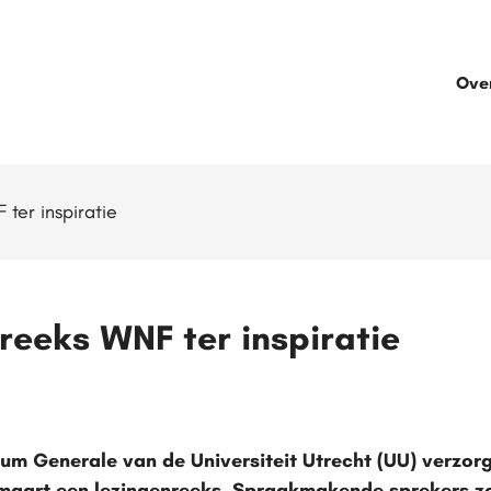
Ove
 ter inspiratie
reeks WNF ter inspiratie
m Generale van de Universiteit Utrecht (UU) verzor
 maart een lezingenreeks. Spraakmakende sprekers zo