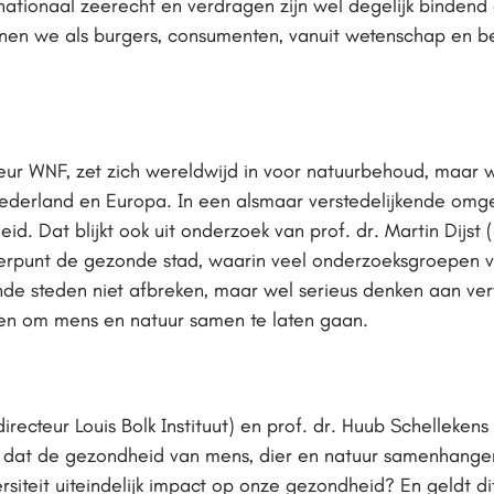
ationaal zeerecht en verdragen zijn wel degelijk bindend
nnen we als burgers, consumenten, vanuit wetenschap en b
?
eur WNF, zet zich wereldwijd in voor natuurbehoud, maar w
n Nederland en Europa. In een alsmaar verstedelijkende omg
d. Dat blijkt ook uit onderzoek van prof. dr. Martin Dijst 
erpunt de gezonde stad, waarin veel onderzoeksgroepen va
de steden niet afbreken, maar wel serieus denken aan ver
en om mens en natuur samen te laten gaan.
directeur Louis Bolk Instituut) en prof. dr. Huub Schelleken
en dat de gezondheid van mens, dier en natuur samenhange
iversiteit uiteindelijk impact op onze gezondheid? En geldt 