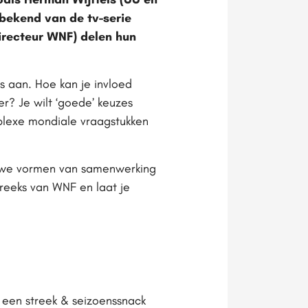
 bekend van de tv-serie
irecteur WNF) delen hun
s aan. Hoe kan je invloed
r? Je wilt ‘goede’ keuzes
mplexe mondiale vraagstukken
euwe vormen van samenwerking
nreeks van WNF en laat je
en een streek & seizoenssnack