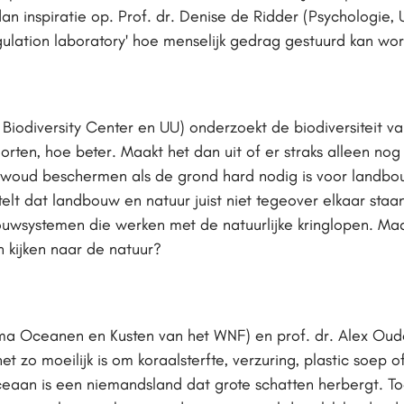
dan inspiratie op. Prof. dr. Denise de Ridder (Psychologie,
egulation laboratory' hoe menselijk gedrag gestuurd kan wo
s Biodiversity Center en UU) onderzoekt de biodiversiteit 
orten, hoe beter. Maakt het dan uit of er straks alleen nog 
ud beschermen als de grond hard nodig is voor landbouw?
lt dat landbouw en natuur juist niet tegeover elkaar sta
wsystemen die werken met de natuurlijke kringlopen. Maar
n kijken naar de natuur?
a Oceanen en Kusten van het WNF) en prof. dr. Alex Oude 
 zo moeilijk is om koraalsterfte, verzuring, plastic soep o
eaan is een niemandsland dat grote schatten herbergt. To