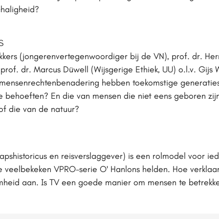
schaligheid?
S
kers (jongerenvertegenwoordiger bij de VN), prof. dr. Her
n prof. dr. Marcus Düwell (Wijsgerige Ethiek, UU) o.l.v. Gijs
mensenrechtenbenadering hebben toekomstige generatie
 behoeften? En die van mensen die niet eens geboren zijn
of die van de natuur?
shistoricus en reisverslaggever) is een rolmodel voor ied
e veelbekeken VPRO-serie O' Hanlons helden. Hoe verklaart 
amheid aan. Is TV een goede manier om mensen te betrekken