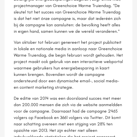
projectmanager van Greenchoice Warme Truiendag. "De
sleutel tot het succes van Greenchoice Warme Truiendag
is dat het niet ónze campagne is, maar dat iederéén zich
bij de campagne kan aansluiten: de bevolking heeft alles
in eigen hand, samen kunnen we de wereld veranderen."
Van oktober tot februari genereert het project publiciteit
in lokale en nationale media in aanloop naar Greenchoice
Warme Truiendag, die begin februari wordt gehouden. Het
project maakt ook gebruik van een interactieve webportal
waarmee gebruikers hun energiebesparing in kaart
kunnen brengen. Bovendien wordt de campagne
ondersteund door een dynamische email-, social media-
en content marketing strategie.
De editie van 2014 was een doorslaand succes met meer
dan 200.000 mensen die zich via de website aanmeldden
voor de campagne. Daarnaast had de campagne 2465
volgers op Facebook en 3661 volgers via Twitter. Dit komt
naar schatting overeen met een stijging van 28% ten
opzichte van 2013. Het zijn echter niet alleen
indrukwekkende statistieken die het project genereert,