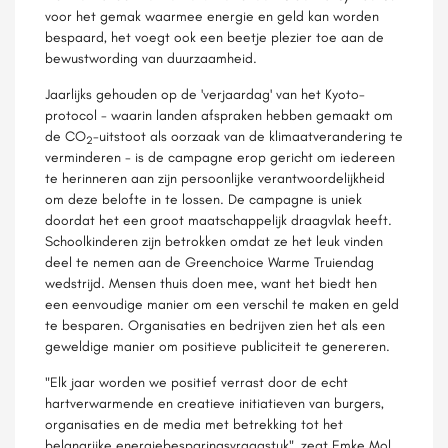
voor het gemak waarmee energie en geld kan worden
bespaard, het voegt ook een beetje plezier toe aan de
bewustwording van duurzaamheid.
Jaarlijks gehouden op de 'verjaardag' van het Kyoto-
protocol - waarin landen afspraken hebben gemaakt om
de CO
-uitstoot als oorzaak van de klimaatverandering te
2
verminderen - is de campagne erop gericht om iedereen
te herinneren aan zijn persoonlijke verantwoordelijkheid
om deze belofte in te lossen. De campagne is uniek
doordat het een groot maatschappelijk draagvlak heeft.
Schoolkinderen zijn betrokken omdat ze het leuk vinden
deel te nemen aan de Greenchoice Warme Truiendag
wedstrijd. Mensen thuis doen mee, want het biedt hen
een eenvoudige manier om een verschil te maken en geld
te besparen. Organisaties en bedrijven zien het als een
geweldige manier om positieve publiciteit te genereren.
"Elk jaar worden we positief verrast door de echt
hartverwarmende en creatieve initiatieven van burgers,
organisaties en de media met betrekking tot het
belangrijke energiebesparingsvraagstuk", zegt Emke Mol,