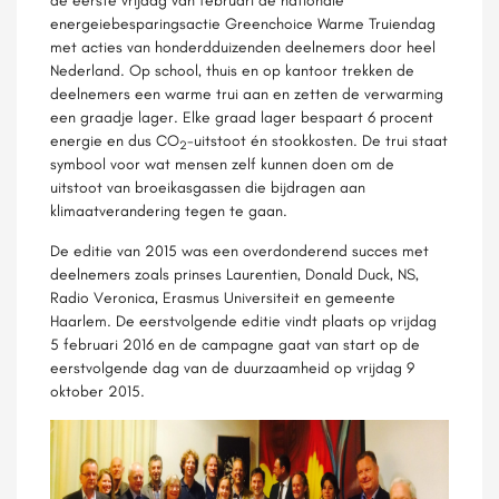
de eerste vrijdag van februari de nationale
energeiebesparingsactie Greenchoice Warme Truiendag
met acties van honderdduizenden deelnemers door heel
Nederland. Op school, thuis en op kantoor trekken de
deelnemers een warme trui aan en zetten de verwarming
een graadje lager. Elke graad lager bespaart 6 procent
energie en dus CO
-uitstoot én stookkosten. De trui staat
2
symbool voor wat mensen zelf kunnen doen om de
uitstoot van broeikasgassen die bijdragen aan
klimaatverandering tegen te gaan.
De editie van 2015 was een overdonderend succes met
deelnemers zoals prinses Laurentien, Donald Duck, NS,
Radio Veronica, Erasmus Universiteit en gemeente
Haarlem. De eerstvolgende editie vindt plaats op vrijdag
5 februari 2016 en de campagne gaat van start op de
eerstvolgende dag van de duurzaamheid op vrijdag 9
oktober 2015.