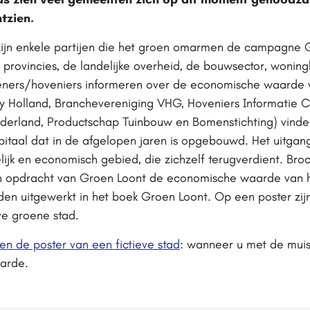
tzien.
zijn enkele partijen die het groen omarmen de campagne G
n, provincies, de landelijke overheid, de bouwsector, woni
ners/hoveniers informeren over de economische waarde 
city Holland, Branchevereniging VHG, Hoveniers Informati
ederland, Productschap Tuinbouw en Bomenstichting) vind
taal dat in de afgelopen jaren is opgebouwd. Het uitgang
lijk en economisch gebied, die zichzelf terugverdient. Br
 in opdracht van Groen Loont de economische waarde van 
den uitgewerkt in het boek Groen Loont. Op een poster zij
eve groene stad.
en de poster van een fictieve stad
: wanneer u met de muis 
arde.