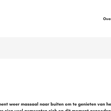
Ove
ent weer massaal naar buiten om te genieten van he
 zien veel gemeenten zich op dit moment genoodzaak