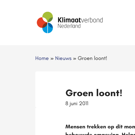
Home
»
Nieuws
»
Groen loont!
Groen loont!
8 juni 2011
Mensen trekken op dit mom
bebouwde omgeving. Helaas