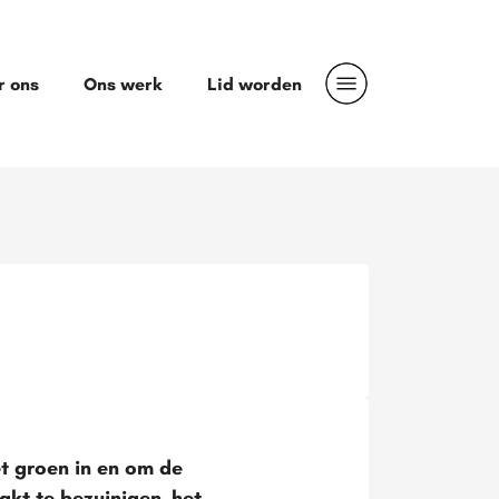
r ons
Ons werk
Lid worden
t groen in en om de
t te bezuinigen, het