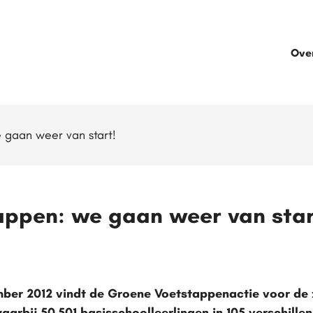
Ove
 gaan weer van start!
ppen: we gaan weer van star
mber 2012 vindt de Groene Voetstappenactie voor de 
waarbij 50.501 basisschoolleerlingen in 105 verschil