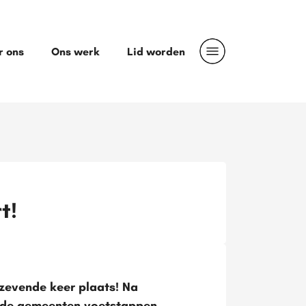
r ons
Ons werk
Lid worden
t!
zevende keer plaats! Na
lende gemeenten voetstappen