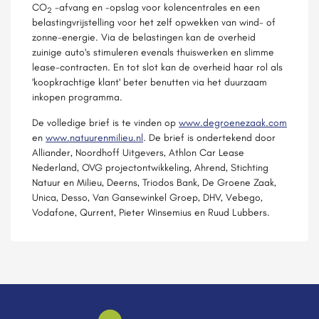
CO
-afvang en -opslag voor kolencentrales en een
2
belastingvrijstelling voor het zelf opwekken van wind- of
zonne-energie. Via de belastingen kan de overheid
zuinige auto's stimuleren evenals thuiswerken en slimme
lease-contracten. En tot slot kan de overheid haar rol als
'koopkrachtige klant' beter benutten via het duurzaam
inkopen programma.
De volledige brief is te vinden op
www.degroenezaak.com
en
www.natuurenmilieu.nl
. De brief is ondertekend door
Alliander, Noordhoff Uitgevers, Athlon Car Lease
Nederland, OVG projectontwikkeling, Ahrend, Stichting
Natuur en Milieu, Deerns, Triodos Bank, De Groene Zaak,
Unica, Desso, Van Gansewinkel Groep, DHV, Vebego,
Vodafone, Qurrent, Pieter Winsemius en Ruud Lubbers.