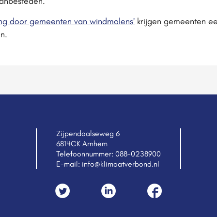
anbesteden.
ing door gemeenten van windmolens’
krijgen gemeenten ee
n.
Zijpendaalseweg 6
6814CK Arnhem
Telefoonnummer:
088-0238900
E-mail:
info@klimaatverbond.nl