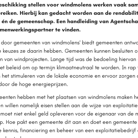
eschikking stellen voor windmolens werken vaak sam
ereiken. Hierbij kan gedacht worden aan de rendabili
f én de gemeenschap. Een handleiding van Agentsch
menwerkingspartner te vinden.
g door gemeenten van windmolens’ biedt gemeenten antw
 keuzes ze daarin hebben. Gemeenten kunnen besluiten o
ren van windprojecten. Lange tijd was de bedoeling hierva
het beleid om op termijn klimaatneutraal te worden. In r
als het stimuleren van de lokale economie en ervoor zorgen
door de hoge energieprijzen.
enten hebben met het plaatsen van windmolens maken he
 willen namelijk eisen stellen aan de wijze van exploitati
 moet niet enkel geld opleveren voor de eigenaar van de 
 Hoe pakt een gemeente dit aan en doet een gemeente d
 kennis, financiering en beheer van een exploitatiebedrij