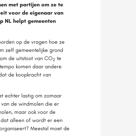
en met partijen om ze te
teit voor de eigenaar van
ap NL helpt gemeenten
oorden op de vragen hoe ze
m zelf gemeentelijke grond
n om de uitstoot van CO
te
2
ap tempo komen daar andere
 dat de koopkracht van
t echter lastig om zomaar
e van de windmolen die er
molen, maar ook voor de
at alleen of wordt er een
f organiseert? Meestal moet de