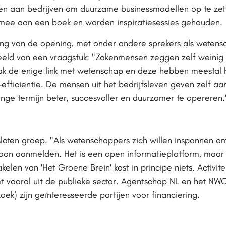
en aan bedrijven om duurzame businessmodellen op te ze
mee aan een boek en worden inspiratiesessies gehouden.
ing van de opening, met onder andere sprekers als weten
beeld van een vraagstuk: "Zakenmensen zeggen zelf weinig 
aak de enige link met wetenschap en deze hebben meestal 
-efficientie. De mensen uit het bedrijfsleven geven zelf aa
nge termijn beter, succesvoller en duurzamer te opereren.
sloten groep. "Als wetenschappers zich willen inspannen o
ewoon aanmelden. Het is een open informatieplatform, maa
elen van 'Het Groene Brein' kost in principe niets. Activit
mt vooral uit de publieke sector. Agentschap NL en het NW
ek) zijn geïnteresseerde partijen voor financiering.