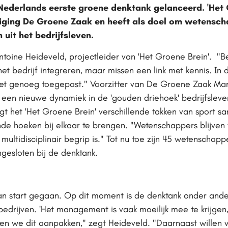
derlands eerste groene denktank gelanceerd. 'Het G
niging De Groene Zaak en heeft als doel om wetenscha
uit het bedrijfsleven.
toine Heideveld, projectleider van 'Het Groene Brein'. "B
et bedrijf integreren, maar missen een link met kennis. In
niet genoeg toegepast." Voorzitter van De Groene Zaak Ma
een nieuwe dynamiek in de 'gouden driehoek' bedrijfsleven
gt het 'Het Groene Brein' verschillende takken van sport s
de hoeken bij elkaar te brengen. "Wetenschappers blijven v
 multidisciplinair begrip is." Tot nu toe zijn 45 wetenschap
esloten bij de denktank.
l van start gegaan. Op dit moment is de denktank onder and
edrijven. 'Het management is vaak moeilijk mee te krijgen,
illen we dit aanpakken," zegt Heideveld. "Daarnaast wille