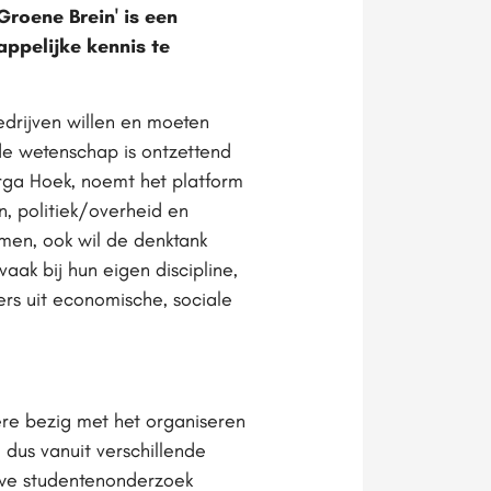
roene Brein' is een
ppelijke kennis te
edrijven willen en moeten
 de wetenschap is ontzettend
rga Hoek, noemt het platform
, politiek/overheid en
amen, ook wil de denktank
aak bij hun eigen discipline,
pers uit economische, sociale
ere bezig met het organiseren
 dus vanuit verschillende
n we studentenonderzoek