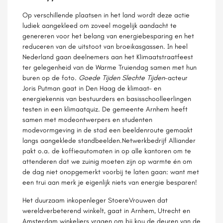
Op verschillende plaatsen in het land wordt deze actie
ludiek aangekleed om zoveel mogelijk aandacht te
genereren voor het belang van energiebesparing en het
reduceren van de uitstoot van broeikasgassen. In heel
Nederland gaan deelnemers aan het Klimaatstraatfeest
ter gelegenheid van de Warme Truiendag samen met hun
buren op de foto.
Goede Tijden Slechte Tijden
-acteur
Joris Putman gaat in Den Haag de klimaat- en
energiekennis van bestuurders en basisschoolleerlingen
testen in een klimaatquiz. De gemeente Arnhem heeft
samen met modeontwerpers en studenten
modevormgeving in de stad een beeldenroute gemaakt
langs aangeklede standbeelden.Netwerkbedrijf Alliander
pakt o.a. de koffieautomaten in op alle kantoren om te
attenderen dat we zuinig moeten zijn op warmte én om
de dag niet onopgemerkt voorbij te laten gaan: want met
een trui aan merk je eigenlijk niets van energie besparen!
Het duurzaam inkopenleger StoereVrouwen dat
wereldverbeterend winkelt, gaat in Arnhem, Utrecht en
Amsterdam winkeliers vragen om bij kou de deuren van de