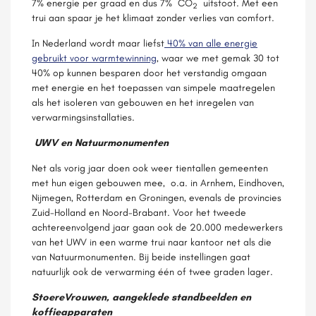
7% energie per graad en dus 7% CO
uitstoot. Met een
2
trui aan spaar je het klimaat zonder verlies van comfort.
In Nederland wordt maar liefst
40% van alle energie
gebruikt voor warmtewinning
, waar we met gemak 30 tot
40% op kunnen besparen door het verstandig omgaan
met energie en het toepassen van simpele maatregelen
als het isoleren van gebouwen en het inregelen van
verwarmingsinstallaties.
UWV en Natuurmonumenten
Net als vorig jaar doen ook weer tientallen gemeenten
met hun eigen gebouwen mee, o.a. in Arnhem, Eindhoven,
Nijmegen, Rotterdam en Groningen, evenals de provincies
Zuid-Holland en Noord-Brabant. Voor het tweede
achtereenvolgend jaar gaan ook de 20.000 medewerkers
van het UWV in een warme trui naar kantoor net als die
van Natuurmonumenten. Bij beide instellingen gaat
natuurlijk ook de verwarming één of twee graden lager.
StoereVrouwen, aangeklede standbeelden en
koffieapparaten