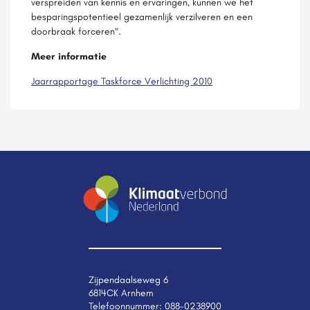
verspreiden van kennis en ervaringen, kunnen we het
besparingspotentieel gezamenlijk verzilveren en een
doorbraak forceren".
Meer informatie
Jaarrapportage Taskforce Verlichting 2010
Zijpendaalseweg 6
6814CK Arnhem
Telefoonnummer:
088-0238900