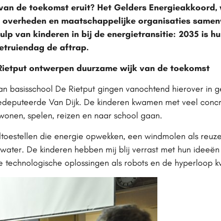
van de toekomst eruit? Het Gelders Energieakkoord, 
 overheden en maatschappelijke organisaties samen
p van kinderen in bij de energietransitie: 2035 is h
etruiendag de aftrap.
 Rietput ontwerpen duurzame wijk van de toekomst
an basisschool De Rietput gingen vanochtend hierover in 
deputeerde Van Dijk. De kinderen kwamen met veel concr
wonen, spelen, reizen en naar school gaan.
toestellen die energie opwekken, een windmolen als reuze
ater. De kinderen hebben mij blij verrast met hun ideeën
e technologische oplossingen als robots en de hyperloop 