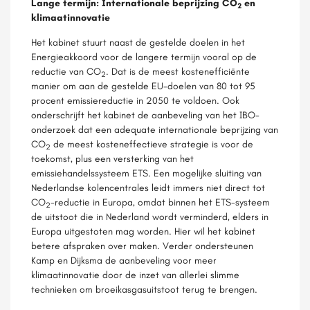
Lange termijn: Internationale beprijzing CO
en
2
klimaatinnovatie
Het kabinet stuurt naast de gestelde doelen in het
Energieakkoord voor de langere termijn vooral op de
reductie van CO
. Dat is de meest kostenefficiënte
2
manier om aan de gestelde EU-doelen van 80 tot 95
procent emissiereductie in 2050 te voldoen. Ook
onderschrijft het kabinet de aanbeveling van het IBO-
onderzoek dat een adequate internationale beprijzing van
CO
de meest kosteneffectieve strategie is voor de
2
toekomst, plus een versterking van het
emissiehandelssysteem ETS. Een mogelijke sluiting van
Nederlandse kolencentrales leidt immers niet direct tot
CO
-reductie in Europa, omdat binnen het ETS-systeem
2
de uitstoot die in Nederland wordt verminderd, elders in
Europa uitgestoten mag worden. Hier wil het kabinet
betere afspraken over maken. Verder ondersteunen
Kamp en Dijksma de aanbeveling voor meer
klimaatinnovatie door de inzet van allerlei slimme
technieken om broeikasgasuitstoot terug te brengen.