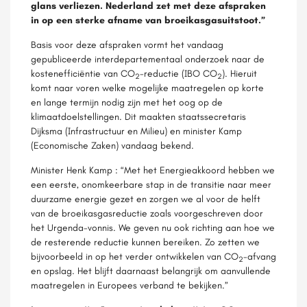
glans verliezen. Nederland zet met deze afspraken
in op een sterke afname van broeikasgasuitstoot.”
Basis voor deze afspraken vormt het vandaag
gepubliceerde interdepartementaal onderzoek naar de
kostenefficiëntie van CO
-reductie (IBO CO
). Hieruit
2
2
komt naar voren welke mogelijke maatregelen op korte
en lange termijn nodig zijn met het oog op de
klimaatdoelstellingen. Dit maakten staatssecretaris
Dijksma (Infrastructuur en Milieu) en minister Kamp
(Economische Zaken) vandaag bekend.
Minister Henk Kamp : “Met het Energieakkoord hebben we
een eerste, onomkeerbare stap in de transitie naar meer
duurzame energie gezet en zorgen we al voor de helft
van de broeikasgasreductie zoals voorgeschreven door
het Urgenda-vonnis. We geven nu ook richting aan hoe we
de resterende reductie kunnen bereiken. Zo zetten we
bijvoorbeeld in op het verder ontwikkelen van CO
-afvang
2
en opslag. Het blijft daarnaast belangrijk om aanvullende
maatregelen in Europees verband te bekijken.”