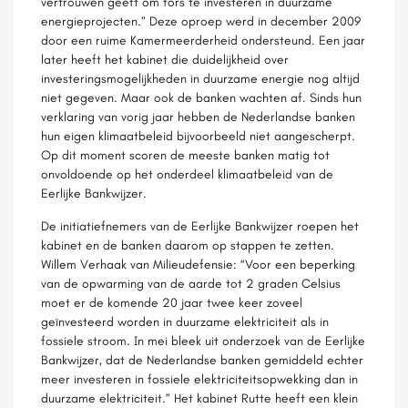
vertrouwen geeft om fors te investeren in duurzame
energieprojecten.” Deze oproep werd in december 2009
door een ruime Kamermeerderheid ondersteund. Een jaar
later heeft het kabinet die duidelijkheid over
investeringsmogelijkheden in duurzame energie nog altijd
niet gegeven. Maar ook de banken wachten af. Sinds hun
verklaring van vorig jaar hebben de Nederlandse banken
hun eigen klimaatbeleid bijvoorbeeld niet aangescherpt.
Op dit moment scoren de meeste banken matig tot
onvoldoende op het onderdeel klimaatbeleid van de
Eerlijke Bankwijzer.
De initiatiefnemers van de Eerlijke Bankwijzer roepen het
kabinet en de banken daarom op stappen te zetten.
Willem Verhaak van Milieudefensie: “Voor een beperking
van de opwarming van de aarde tot 2 graden Celsius
moet er de komende 20 jaar twee keer zoveel
geïnvesteerd worden in duurzame elektriciteit als in
fossiele stroom. In mei bleek uit onderzoek van de Eerlijke
Bankwijzer, dat de Nederlandse banken gemiddeld echter
meer investeren in fossiele elektriciteitsopwekking dan in
duurzame elektriciteit.” Het kabinet Rutte heeft een klein